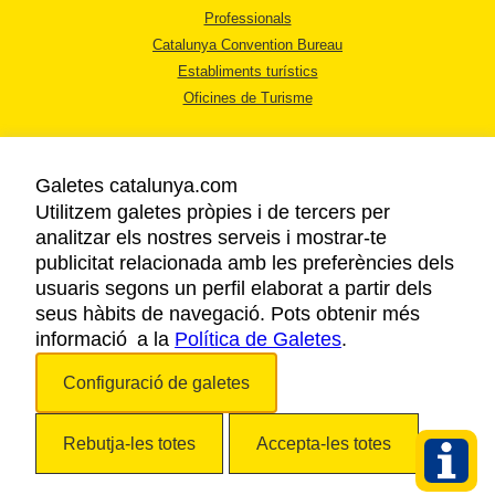
Professionals
Catalunya Convention Bureau
Establiments turístics
Oficines de Turisme
Galetes catalunya.com
Utilitzem galetes pròpies i de tercers per
analitzar els nostres serveis i mostrar-te
AVÍS LEGAL
publicitat relacionada amb les preferències dels
POLÍTICA DE PRIVACITAT
usuaris segons un perfil elaborat a partir dels
COOKIES
seus hàbits de navegació. Pots obtenir més
informació a la
Política de Galetes
ACCESSIBILITAT
.
Configuració de galetes
Copyright © 2026. Agència Catalana de Turisme. Tots els drets reservats.
Rebutja-les totes
Accepta-les totes