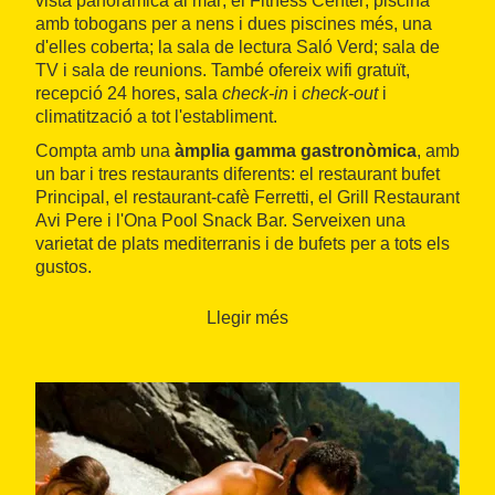
vista panoràmica al mar; el Fitness Center; piscina
amb tobogans per a nens i dues piscines més, una
d'elles coberta; la sala de lectura Saló Verd; sala de
TV i sala de reunions. També ofereix wifi gratuït,
recepció 24 hores, sala
check-in
i
check-out
i
climatització a tot l'establiment.
Compta amb una
àmplia gamma gastronòmica
, amb
un bar i tres restaurants diferents: el restaurant bufet
Principal, el restaurant-cafè Ferretti, el Grill Restaurant
Avi Pere i l'Ona Pool Snack Bar. Serveixen una
varietat de plats mediterranis i de bufets per a tots els
gustos.
S'hi poden trobar espais d'oci per a adults, com el
Llegir més
Dance Hall
i el
Chill Out Giardinetto
, i també ofereix
animació
i organitza activitats infantils per als més
petits.