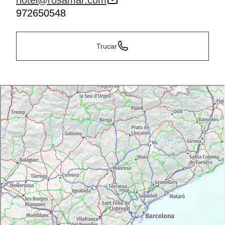
hotel@rosamar.com
972650548
Trucar