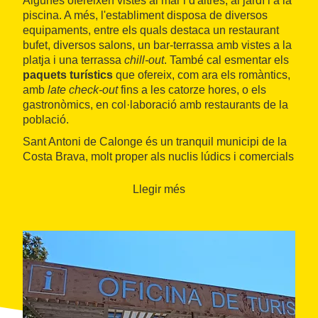
Algunes ofereixen vistes al mar i d'altres, al jardí i a la
piscina. A més, l'establiment disposa de diversos
equipaments, entre els quals destaca un restaurant
bufet, diversos salons, un bar-terrassa amb vistes a la
platja i una terrassa
chill-out
. També cal esmentar els
paquets turístics
que ofereix, com ara els romàntics,
amb
late check-out
fins a les catorze hores, o els
gastronòmics, en col·laboració amb restaurants de la
població.
Sant Antoni de Calonge és un tranquil municipi de la
Costa Brava, molt proper als nuclis lúdics i comercials
de Palamós i Platja d'Aro. Disposa d'una amplia zona
de platges on es poden realitzar tot tipus d'activitats
Llegir més
nàutiques i està ben comunicat amb alguns dels
nuclis costaners i medievals més rellevants de la
comarca, com ara Calella de Palafrugell, Tamariu,
Begur o Peratallada.