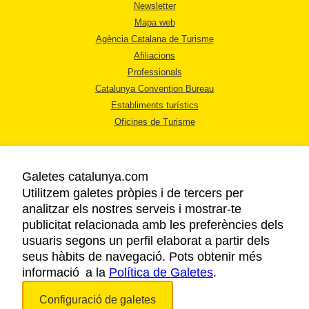
Newsletter
Mapa web
Agència Catalana de Turisme
Afiliacions
Professionals
Catalunya Convention Bureau
Establiments turístics
Oficines de Turisme
Galetes catalunya.com
Utilitzem galetes pròpies i de tercers per
analitzar els nostres serveis i mostrar-te
AVÍS LEGAL
publicitat relacionada amb les preferències dels
POLÍTICA DE PRIVACITAT
usuaris segons un perfil elaborat a partir dels
COOKIES
seus hàbits de navegació. Pots obtenir més
informació a la
Política de Galetes
ACCESSIBILITAT
.
Configuració de galetes