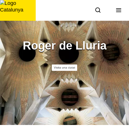
Saltar
al
contingut
Roger de Lluria
Visita una ciutat