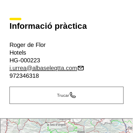
Informació pràctica
Roger de Flor
Hotels
HG-000223
i.urrea@albaseleqtta.com
972346318
Trucar