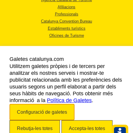
Afiliacions
Professionals
Catalunya Convention Bureau
Establiments turístics
Oficines de Turisme
Galetes catalunya.com
Utilitzem galetes pròpies i de tercers per
analitzar els nostres serveis i mostrar-te
AVÍS LEGAL
publicitat relacionada amb les preferències dels
POLÍTICA DE PRIVACITAT
usuaris segons un perfil elaborat a partir dels
COOKIES
seus hàbits de navegació. Pots obtenir més
informació a la
Política de Galetes
ACCESSIBILITAT
.
Configuració de galetes
Copyright © 2026. Agència Catalana de Turisme. Tots els drets reservats.
Rebutja-les totes
Accepta-les totes