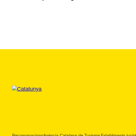
Recomanacions
Agència Catalana de Turisme
Establiments turíst