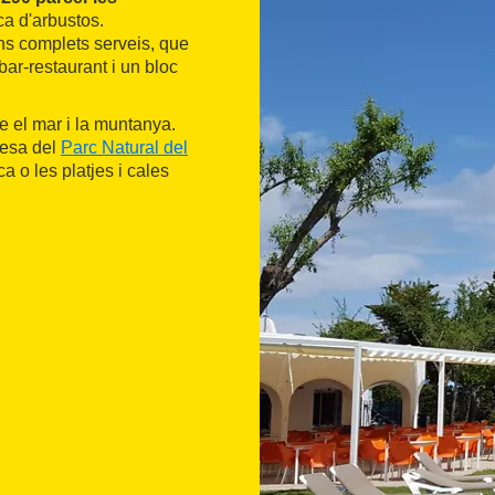
ca d'arbustos.
ns complets serveis, que
ar-restaurant i un bloc
e el mar i la muntanya.
lesa del
Parc Natural del
ca o les platjes i cales