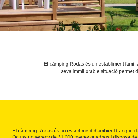
El càmping Rodas és un establiment familia
seva immillorable situació permet d
El càmping Rodas és un establiment d'ambient tranquil i f
Ocupa un terreny de 31.000 metres quadrats i disposa d