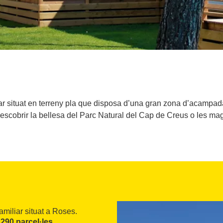
r situat en terreny pla que disposa d’una gran zona d’acampad
escobrir la bellesa del Parc Natural del Cap de Creus o les ma
amiliar situat a Roses.
e
290 parcel·les