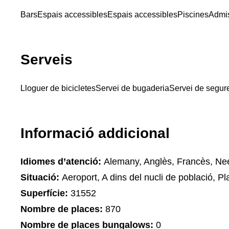
Bars
Espais accessibles
Espais accessibles
Piscines
Admis
Serveis
Lloguer de bicicletes
Servei de bugaderia
Servei de segure
Informació addicional
Idiomes d’atenció:
Alemany, Anglès, Francès, Ne
Situació:
Aeroport, A dins del nucli de població, Pla
Superfície:
31552
Nombre de places:
870
Nombre de places bungalows:
0