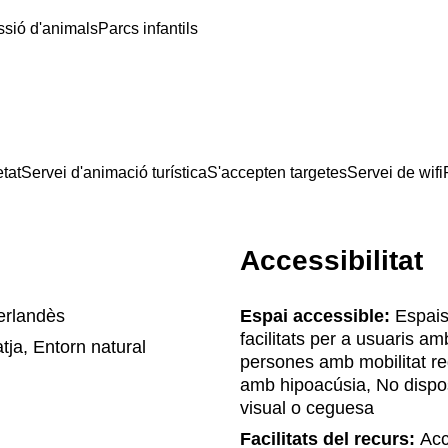
sió d'animals
Parcs infantils
tat
Servei d'animació turística
S'accepten targetes
Servei de wifi
Accessibilitat
erlandès
Espai accessible:
Espais
facilitats per a usuaris am
tja, Entorn natural
persones amb mobilitat re
amb hipoacúsia, No dispos
visual o ceguesa
Facilitats del recurs:
Accé