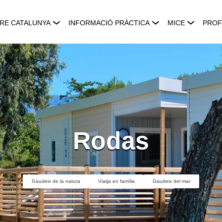
RE CATALUNYA
INFORMACIÓ PRÀCTICA
MICE
PROF
Rodas
Gaudeix de la natura
Viatja en família
Gaudeix del mar