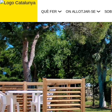
Saltar
al
QUÈ FER
ON ALLOTJAR-SE
SOB
contingut