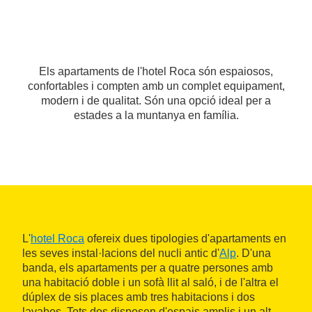
Els apartaments de l'hotel Roca són espaiosos,
confortables i compten amb un complet equipament,
modern i de qualitat. Són una opció ideal per a
estades a la muntanya en família.
L'
hotel Roca
ofereix dues tipologies d'apartaments en
les seves instal·lacions del nucli antic d'
Alp
. D'una
banda, els apartaments per a quatre persones amb
una habitació doble i un sofà llit al saló, i de l'altra el
dúplex de sis places amb tres habitacions i dos
lavabos. Tots dos disposen d'espais amplis i un alt