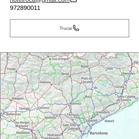
972890011
Trucar