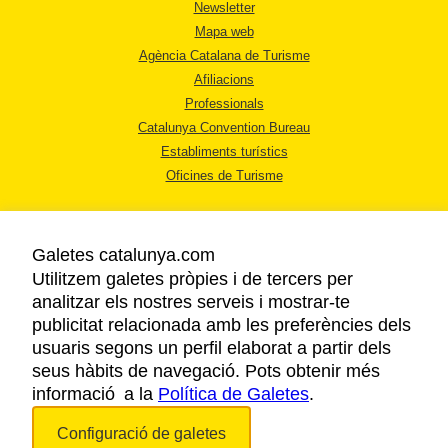
Newsletter
Mapa web
Agència Catalana de Turisme
Afiliacions
Professionals
Catalunya Convention Bureau
Establiments turístics
Oficines de Turisme
Galetes catalunya.com
Utilitzem galetes pròpies i de tercers per
analitzar els nostres serveis i mostrar-te
AVÍS LEGAL
publicitat relacionada amb les preferències dels
POLÍTICA DE PRIVACITAT
usuaris segons un perfil elaborat a partir dels
COOKIES
seus hàbits de navegació. Pots obtenir més
informació a la
Política de Galetes
ACCESSIBILITAT
.
Configuració de galetes