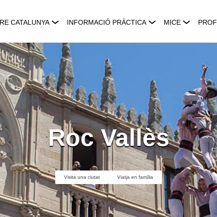
RE CATALUNYA
INFORMACIÓ PRÀCTICA
MICE
PROF
Roc Vallès
Visita una ciutat
Viatja en família