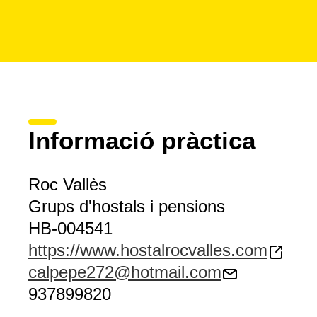
Informació pràctica
Roc Vallès
Grups d'hostals i pensions
HB-004541
https://www.hostalrocvalles.com
calpepe272@hotmail.com
937899820