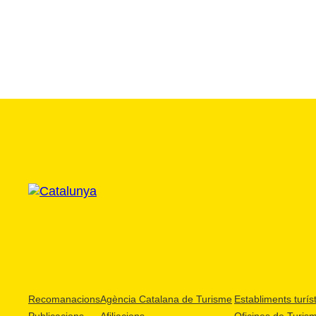
Recomanacions
Agència Catalana de Turisme
Establiments turíst