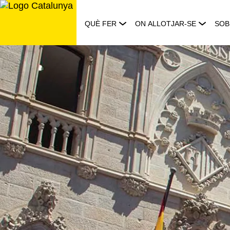
Saltar
al
QUÈ FER
ON ALLOTJAR-SE
SOB
contingut