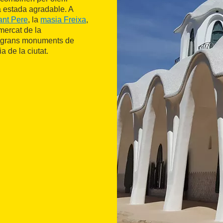
a estada agradable. A
ant Pere
, la
masia Freixa
,
mercat de la
s grans monuments de
a de la ciutat.