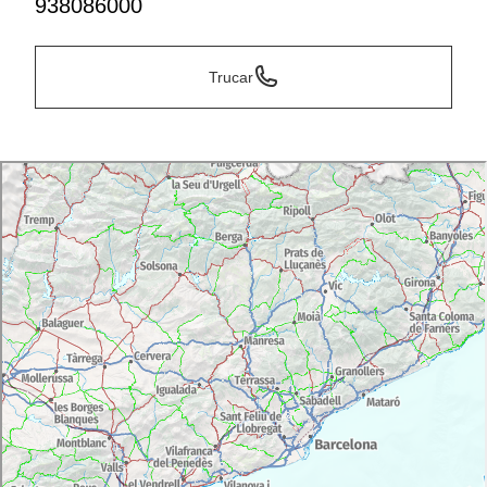
938086000
Trucar