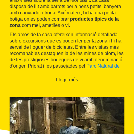
amb vistes sobre la serra de Montsant. La casa
disposa de llit amb barrots per a nens petits, banyera
amb canviador i trona. Així mateix, hi ha una petita
botiga on es poden comprar
productes típics de la
zona
com mel, ametlles o vi.
Els amos de la casa ofereixen informació detallada
sobre excursions que es poden fer per la zona i hi ha
servei de lloguer de bicicletes. Entre les visites més
recomanables destaquen la de les mines de plom, les
de les prestigioses bodegues de vi amb denominació
d'origen Priorat i les passejades pel
Parc Natural de
la Serra del Montsant
o pel
Parc Natural dels Ports
.
Llegir més