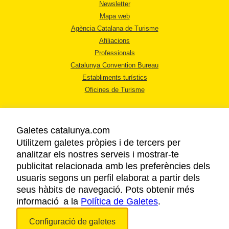
Newsletter
Mapa web
Agència Catalana de Turisme
Afiliacions
Professionals
Catalunya Convention Bureau
Establiments turístics
Oficines de Turisme
Galetes catalunya.com
Utilitzem galetes pròpies i de tercers per
analitzar els nostres serveis i mostrar-te
AVÍS LEGAL
publicitat relacionada amb les preferències dels
POLÍTICA DE PRIVACITAT
usuaris segons un perfil elaborat a partir dels
COOKIES
seus hàbits de navegació. Pots obtenir més
informació a la
Política de Galetes
ACCESSIBILITAT
.
Configuració de galetes