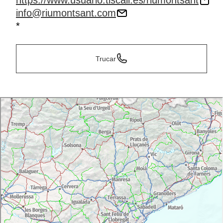
https://www.usuario.tiscali.es/riumontsant
info@riumontsant.com
*
Trucar