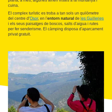
plana; a més, algunes tenen vistes a la muntanya i
cuina.
El complex turístic es troba a tan sols un quilòmetre
del centre d’
Osor
, en l'
entorn natural
de
les Guilleries
i els seus paisatges de boscos, salts d'aigua i rutes
per fer senderisme. El càmping disposa d'aparcament
privat gratuït.