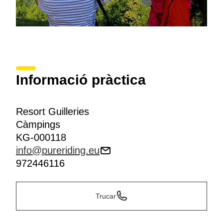
Informació pràctica
Resort Guilleries
Càmpings
KG-000118
info@pureriding.eu
972446116
Trucar