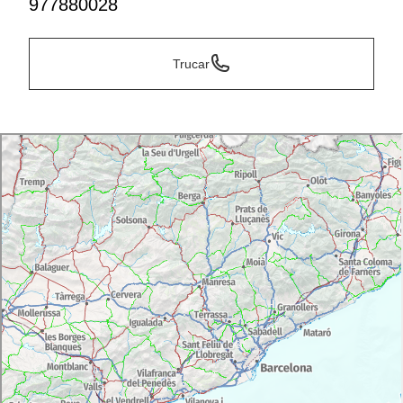
977880028
Trucar