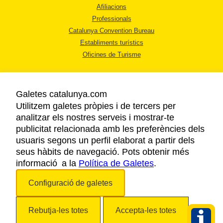
Afiliacions
Professionals
Catalunya Convention Bureau
Establiments turístics
Oficines de Turisme
Galetes catalunya.com
Utilitzem galetes pròpies i de tercers per
analitzar els nostres serveis i mostrar-te
AVÍS LEGAL
publicitat relacionada amb les preferències dels
POLÍTICA DE PRIVACITAT
usuaris segons un perfil elaborat a partir dels
COOKIES
seus hàbits de navegació. Pots obtenir més
informació a la
Política de Galetes
ACCESSIBILITAT
.
Configuració de galetes
Copyright © 2026. Agència Catalana de Turisme. Tots els drets reservats.
Rebutja-les totes
Accepta-les totes