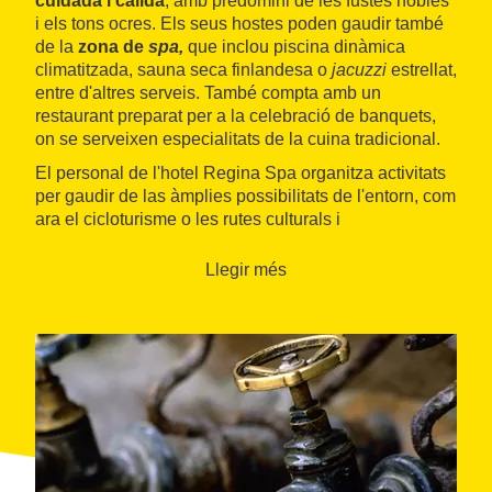
cuidada i càlida
, amb predomini de les fustes nobles
i els tons ocres. Els seus hostes poden gaudir també
de la
zona de
spa,
que inclou piscina dinàmica
climatitzada, sauna seca finlandesa o
jacuzzi
estrellat,
entre d'altres serveis. També compta amb un
restaurant preparat per a la celebració de banquets,
on se serveixen especialitats de la cuina tradicional.
El personal de l'hotel Regina Spa organitza activitats
per gaudir de las àmplies possibilitats de l'entorn, com
ara el cicloturisme o les rutes culturals i
gastronòmiques, entre les quals destaquen la ruta del
vi i l'oli de la Vall del Corb, la ruta del Cister, la ruta de
Llegir més
les bodegues modernistes o la ruta dels castells de
l'Urgell.