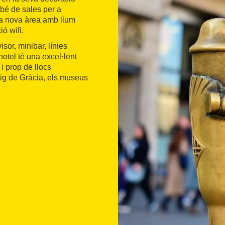
bé de sales per a
na nova àrea amb llum
ió wifi.
or, minibar, línies
hotel té una excel·lent
i prop de llocs
ig de Gràcia, els museus