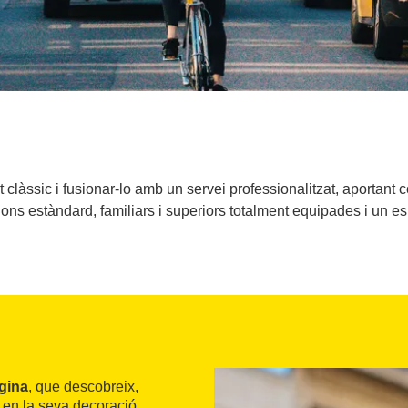
 clàssic i fusionar-lo amb un servei professionalitzat, aportant c
ions estàndard, familiars i superiors totalment equipades i un e
gina
, que descobreix,
a en la seva decoració