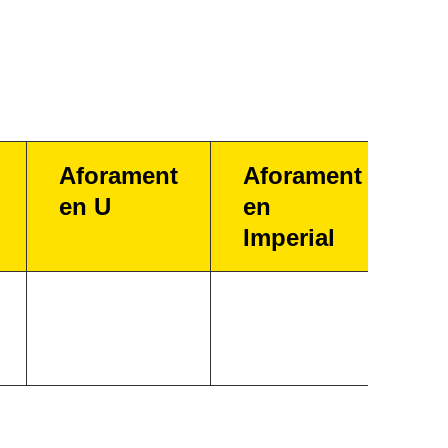
Aforament
Aforament
en U
en
Imperial