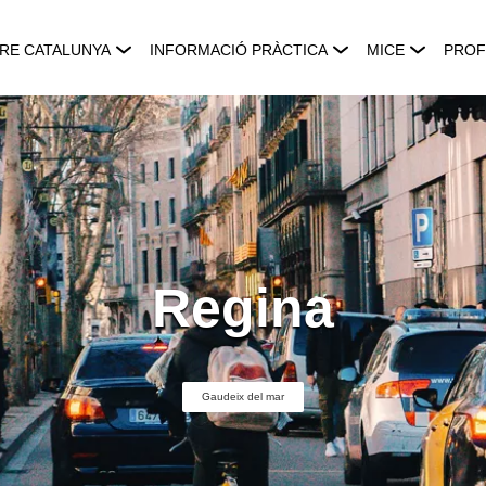
RE CATALUNYA
INFORMACIÓ PRÀCTICA
MICE
PROF
Regina
Gaudeix del mar