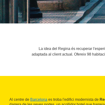
La idea del Regina és recuperar l'esperit
adaptada al client actual. Ofereix 98 habitac
Al centre de
Barcelona
es troba l'edifici modernista de
Re
darrera de les seves portes, un acollidor hotel que barrej