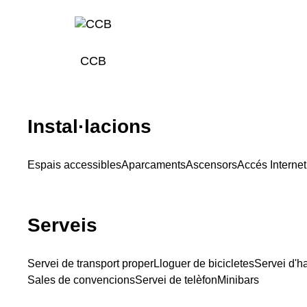
CCB
Instal·lacions
Espais accessibles
Aparcaments
Ascensors
Accés Internet
Serveis
Servei de transport proper
Lloguer de bicicletes
Servei d'h
Sales de convencions
Servei de telèfon
Minibars