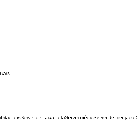
Bars
abitacions
Servei de caixa forta
Servei mèdic
Servei de menjador