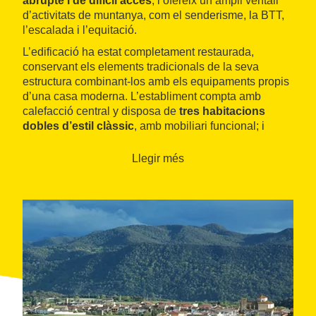
abrupte i de difícil accés
; i ofereix un ampli ventall
d’activitats de muntanya, com el senderisme, la BTT,
l’escalada i l’equitació.
L’edificació ha estat completament restaurada,
conservant els elements tradicionals de la seva
estructura combinant-los amb els equipaments propis
d’una casa moderna. L’establiment compta amb
calefacció central y disposa de
tres habitacions
dobles d’estil clàssic
, amb mobiliari funcional; i
equipades per garantir el confort dels seus hostes. La
casa està envoltada per un jardí amb un petit hort.
Llegir més