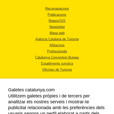
Recomanacions
Publicacions
Mapes/GIS
Newsletter
Mapa web
Agència Catalana de Turisme
Afiliacions
Professionals
Catalunya Convention Bureau
Establiments turístics
Oficines de Turisme
Galetes catalunya.com
Utilitzem galetes pròpies i de tercers per
analitzar els nostres serveis i mostrar-te
AVÍS LEGAL
publicitat relacionada amb les preferències dels
POLÍTICA DE PRIVACITAT
usuaris segons un perfil elaborat a partir dels