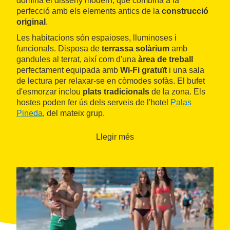
domina el disseny modern, que combina a la
perfecció amb els elements antics de la
construcció
original
.
Les habitacions són espaioses, lluminoses i
funcionals. Disposa de
terrassa solàrium
amb
gandules al terrat, així com d'una
àrea de treball
perfectament equipada amb
Wi-Fi gratuït
i una sala
de lectura per relaxar-se en còmodes sofàs. El bufet
d'esmorzar inclou
plats tradicionals
de la zona. Els
hostes poden fer ús dels serveis de l'hotel
Palas
Pineda
, del mateix grup.
Llegir més