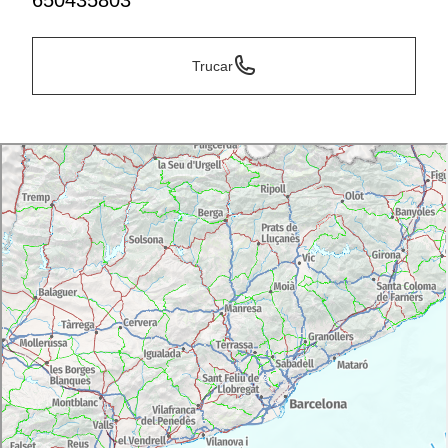
650435803
Trucar