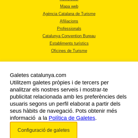
Mapa web
Agència Catalana de Turisme
Afiliacions
Professionals
Catalunya Convention Bureau
Establiments turístics
Oficines de Turisme
Galetes catalunya.com
Utilitzem galetes pròpies i de tercers per
analitzar els nostres serveis i mostrar-te
AVÍS LEGAL
publicitat relacionada amb les preferències dels
POLÍTICA DE PRIVACITAT
usuaris segons un perfil elaborat a partir dels
COOKIES
seus hàbits de navegació. Pots obtenir més
informació a la
Política de Galetes
ACCESSIBILITAT
.
Configuració de galetes
Copyright © 2026. Agència Catalana de Turisme. Tots els drets reservats.