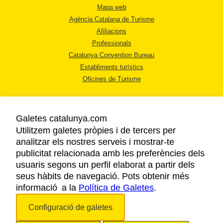
Mapa web
Agència Catalana de Turisme
Afiliacions
Professionals
Catalunya Convention Bureau
Establiments turístics
Oficines de Turisme
Galetes catalunya.com
Utilitzem galetes pròpies i de tercers per
analitzar els nostres serveis i mostrar-te
AVÍS LEGAL
publicitat relacionada amb les preferències dels
POLÍTICA DE PRIVACITAT
usuaris segons un perfil elaborat a partir dels
COOKIES
seus hàbits de navegació. Pots obtenir més
informació a la
Política de Galetes
ACCESSIBILITAT
.
Configuració de galetes
Copyright © 2026. Agència Catalana de Turisme. Tots els drets reservats.