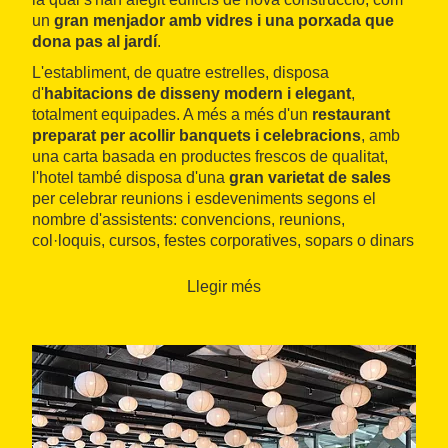
un
gran menjador amb vidres i una porxada que
dona pas al jardí
.
L'establiment, de quatre estrelles, disposa
d'
habitacions de disseny modern i elegant
,
totalment equipades. A més a més d'un
restaurant
preparat per acollir banquets i celebracions
, amb
una carta basada en productes frescos de qualitat,
l'hotel també disposa d'una
gran varietat de sales
per celebrar reunions i esdeveniments segons el
nombre d'assistents: convencions, reunions,
col·loquis, cursos, festes corporatives, sopars o dinars
d'empresa... Els clients trobaran en qualsevol dels
espais, interiors o exteriors, tot allò necessari per
Llegir més
realitzar un esdeveniment a l'alçada de les
expectatives.
Sant Cugat del Vallès gaudeix d'una ubicació
privilegiada per visitar els
parcs empresarials del
Vallès Occidental
, sense renunciar a una bona
comunicació amb
Barcelona
, tant per carretera com
amb transport públic. Té també una oferta comercial i