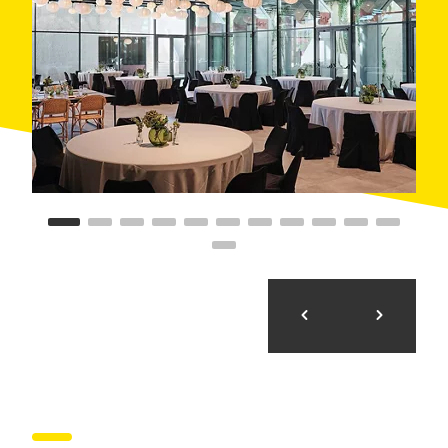
de restauració àmplia i de qualitat, en un entorn que
ofereix els encants del nucli antic, monuments tan
destacats com un monestir del segle IX i la proximitat
de la
serralada de Collserola
, on es poden realitzar
nombroses activitats a la natura.
L'hotel Qgat està adherit a la destinació Costa de
Barcelona, certificada per
Biosphere
des de l'any
2017.