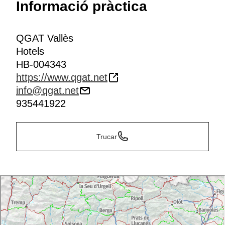
Informació pràctica
QGAT Vallès
Hotels
HB-004343
https://www.qgat.net
info@qgat.net
935441922
Trucar