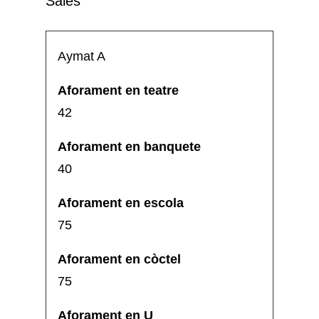
Sales
Aymat A
42
40
75
75