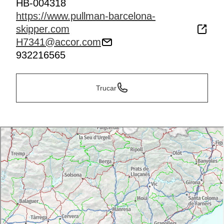
HB-004318
https://www.pullman-barcelona-
skipper.com
H7341@accor.com
932216565
Trucar