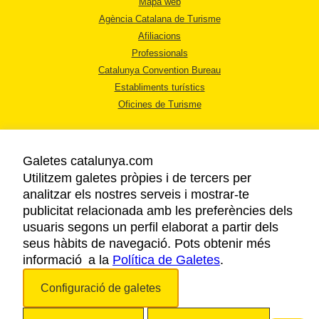
Mapa web
Agència Catalana de Turisme
Afiliacions
Professionals
Catalunya Convention Bureau
Establiments turístics
Oficines de Turisme
Galetes catalunya.com
Utilitzem galetes pròpies i de tercers per
analitzar els nostres serveis i mostrar-te
AVÍS LEGAL
publicitat relacionada amb les preferències dels
POLÍTICA DE PRIVACITAT
usuaris segons un perfil elaborat a partir dels
COOKIES
seus hàbits de navegació. Pots obtenir més
informació a la
Política de Galetes
ACCESSIBILITAT
.
Configuració de galetes
Copyright © 2026. Agència Catalana de Turisme. Tots els drets reservats.