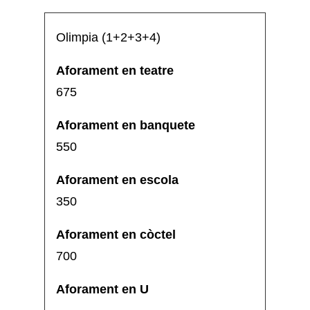
Olimpia (1+2+3+4)
675
550
350
700