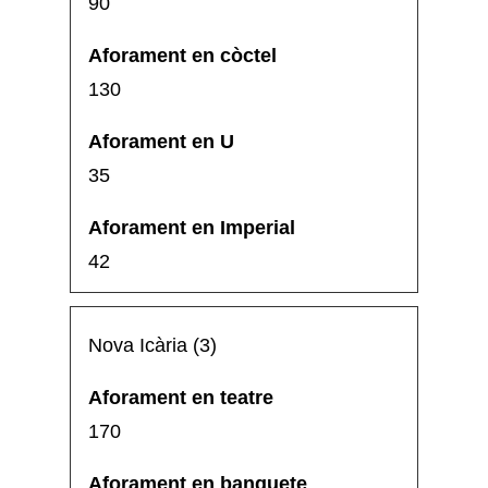
90
130
35
42
Nova Icària (3)
170