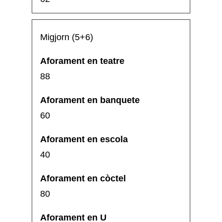
Migjorn (5+6)
88
60
40
80