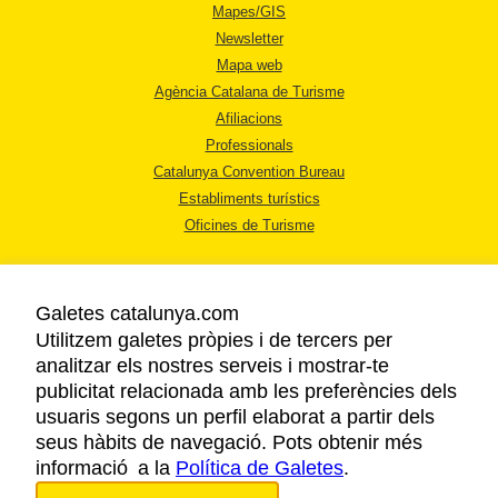
Mapes/GIS
Newsletter
Mapa web
Agència Catalana de Turisme
Afiliacions
Professionals
Catalunya Convention Bureau
Establiments turístics
Oficines de Turisme
Galetes catalunya.com
Utilitzem galetes pròpies i de tercers per
analitzar els nostres serveis i mostrar-te
AVÍS LEGAL
publicitat relacionada amb les preferències dels
POLÍTICA DE PRIVACITAT
usuaris segons un perfil elaborat a partir dels
COOKIES
seus hàbits de navegació. Pots obtenir més
informació a la
Política de Galetes
ACCESSIBILITAT
.