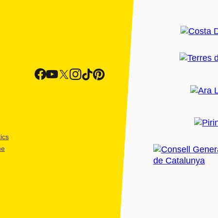
ics
me