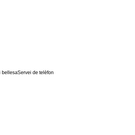
i bellesa
Servei de telèfon