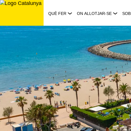
Saltar
al
QUÈ FER
ON ALLOTJAR-SE
SOB
contingut