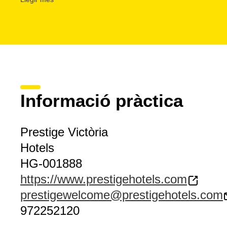
comunes i habitacions, ascensors interiors i un de panorà
bicicletes
amb àrea de neteja i màquina per inflar les rod
disposa d'un
servei d'assistència turística
i de compra d
A
Roses
, una de les més animades poblacions de la Cost
nombroses visites culturals i activitats
a l'aire lliure, 
vela, submarinisme, cicloturisme o senderisme.
Informació pràctica
Prestige Victòria
Hotels
HG-001888
https://www.prestigehotels.com
prestigewelcome@prestigehotels.com
972252120