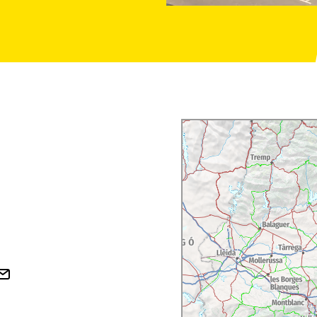
mic, i un
aparcament de
es. A més a més, l'hotel
'entrades.
a Brava, es poden fer
com excursions en caiac,