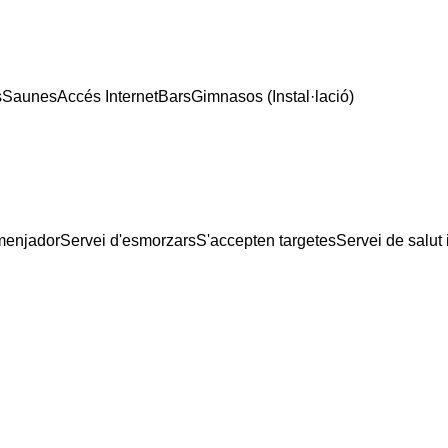
s
Saunes
Accés Internet
Bars
Gimnasos (Instal·lació)
menjador
Servei d'esmorzars
S'accepten targetes
Servei de salut 