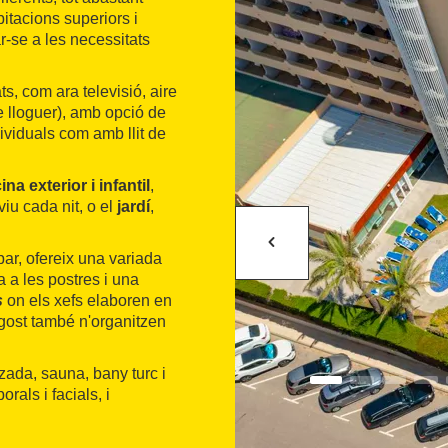
bitacions superiors i
ar-se a les necessitats
, com ara televisió, aire
de lloguer), amb opció de
dividuals com amb llit de
ina exterior i infantil
,
iu cada nit, o el
jardí
,
opar, ofereix una variada
a a les postres i una
s
on els xefs elaboren en
 agost també n'organitzen
tzada, sauna, bany turc i
orals i facials, i
t en totes les zones