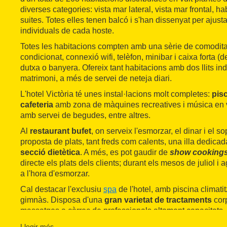
diverses categories: vista mar lateral, vista mar frontal, ha
suites. Totes elles tenen balcó i s'han dissenyat per ajust
individuals de cada hoste.
Totes les habitacions compten amb una sèrie de comoditats
condicionat, connexió wifi, telèfon, minibar i caixa forta (
dutxa o banyera. Ofereix tant habitacions amb dos llits in
matrimoni, a més de servei de neteja diari.
L'hotel Victòria té unes instal·lacions molt completes:
pisc
cafeteria
amb zona de màquines recreatives i música en v
amb servei de begudes, entre altres.
Al
restaurant bufet
, on serveix l'esmorzar, el dinar i el s
proposta de plats, tant freds com calents, una illa dedicad
secció dietètica
. A més, es pot gaudir de
show cooking
directe els plats dels clients; durant els mesos de juliol i
a l'hora d'esmorzar.
Cal destacar l'exclusiu
spa
de l'hotel, amb piscina climati
gimnàs. Disposa d'una
gran varietat de tractaments
corp
massatges a càrrec de professionals altament capacitats.
A tot això, s'hi afegeixen serveis de bugaderia, wifi gratuï
Llegir més