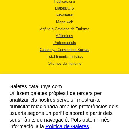
Publicacions
Mapes/GIS
Newsletter
Mapa web
Agència Catalana de Turisme
Afiliacions
Professionals
Catalunya Convention Bureau
Establiments turístics
Oficines de Turisme
Galetes catalunya.com
Utilitzem galetes pròpies i de tercers per
analitzar els nostres serveis i mostrar-te
AVÍS LEGAL
publicitat relacionada amb les preferències dels
POLÍTICA DE PRIVACITAT
usuaris segons un perfil elaborat a partir dels
COOKIES
seus hàbits de navegació. Pots obtenir més
informació a la
Política de Galetes
ACCESSIBILITAT
.