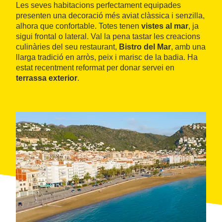
Les seves habitacions perfectament equipades
presenten una decoració més aviat clàssica i senzilla,
alhora que confortable. Totes tenen
vistes al mar
, ja
sigui frontal o lateral. Val la pena tastar les creacions
culinàries del seu restaurant,
Bistro del Mar
, amb una
llarga tradició en arròs, peix i marisc de la badia. Ha
estat recentment reformat per donar servei en
terrassa exterior
.