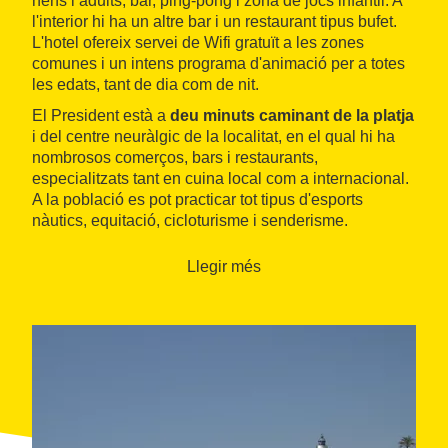
nens i adults, bar, ping-pong i zona de jocs infantil. A
l'interior hi ha un altre bar i un restaurant tipus bufet.
L'hotel ofereix servei de Wifi gratuït a les zones
comunes i un intens programa d'animació per a totes
les edats, tant de dia com de nit.
El President està a
deu minuts caminant de la platja
i del centre neuràlgic de la localitat, en el qual hi ha
nombrosos comerços, bars i restaurants,
especialitzats tant en cuina local com a internacional.
A la població es pot practicar tot tipus d'esports
nàutics, equitació, cicloturisme i senderisme.
Llegir més