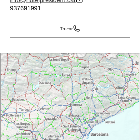
info@hotelpresident.cat
937691991
Trucar