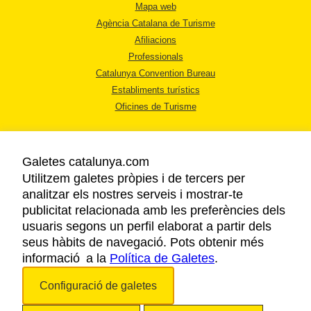
Mapa web
Agència Catalana de Turisme
Afiliacions
Professionals
Catalunya Convention Bureau
Establiments turístics
Oficines de Turisme
Galetes catalunya.com
Utilitzem galetes pròpies i de tercers per
analitzar els nostres serveis i mostrar-te
AVÍS LEGAL
publicitat relacionada amb les preferències dels
POLÍTICA DE PRIVACITAT
usuaris segons un perfil elaborat a partir dels
COOKIES
seus hàbits de navegació. Pots obtenir més
informació a la
Política de Galetes
ACCESSIBILITAT
.
Configuració de galetes
Copyright © 2026. Agència Catalana de Turisme. Tots els drets reservats.