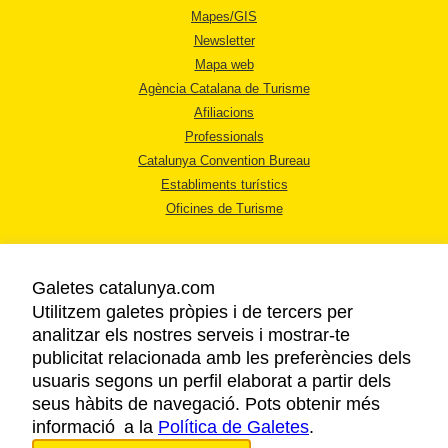
Mapes/GIS
Newsletter
Mapa web
Agència Catalana de Turisme
Afiliacions
Professionals
Catalunya Convention Bureau
Establiments turístics
Oficines de Turisme
Galetes catalunya.com
Utilitzem galetes pròpies i de tercers per
analitzar els nostres serveis i mostrar-te
AVÍS LEGAL
publicitat relacionada amb les preferències dels
POLÍTICA DE PRIVACITAT
usuaris segons un perfil elaborat a partir dels
COOKIES
seus hàbits de navegació. Pots obtenir més
informació a la
Política de Galetes
ACCESSIBILITAT
.