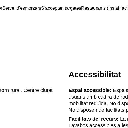
or
Servei d'esmorzars
S'accepten targetes
Restaurants (Instal·laci
Accessibilitat
orn rural, Centre ciutat
Espai accessible:
Espais 
usuaris amb cadira de rod
mobilitat reduïda, No disp
No disposen de facilitats
Facilitats del recurs:
La i
Lavabos accessibles a les