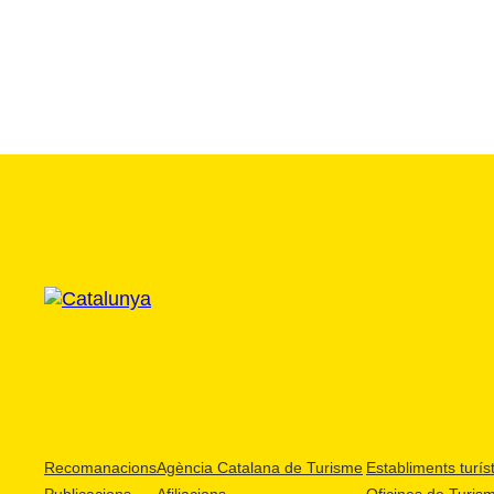
Recomanacions
Agència Catalana de Turisme
Establiments turíst