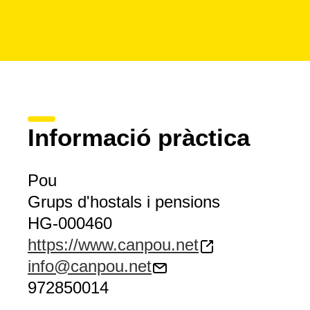
Informació pràctica
Pou
Grups d'hostals i pensions
HG-000460
https://www.canpou.net
info@canpou.net
972850014