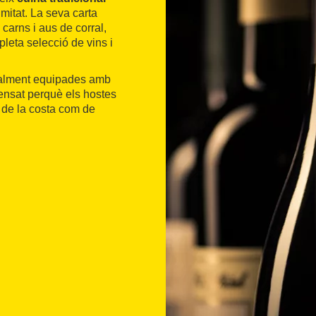
mitat. La seva carta
 carns i aus de corral,
leta selecció de vins i
alment equipades amb
 pensat perquè els hostes
t de la costa com de