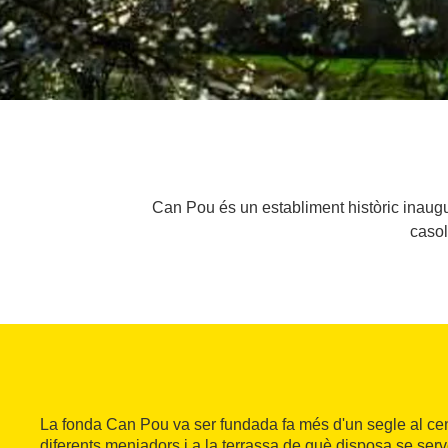
Can Pou és un establiment històric inaugur
casol
La fonda Can Pou va ser fundada fa més d'un segle al ce
diferents menjadors i a la terrassa de què disposa se ser