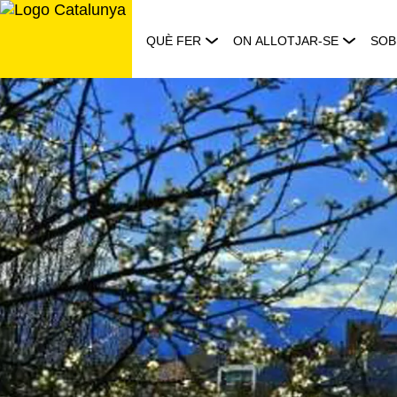
Saltar
al
QUÈ FER
ON ALLOTJAR-SE
SOB
contingut