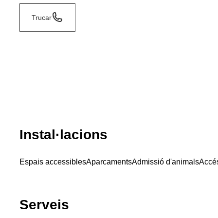
Trucar
Instal·lacions
Espais accessibles
Aparcaments
Admissió d'animals
Accés
Serveis