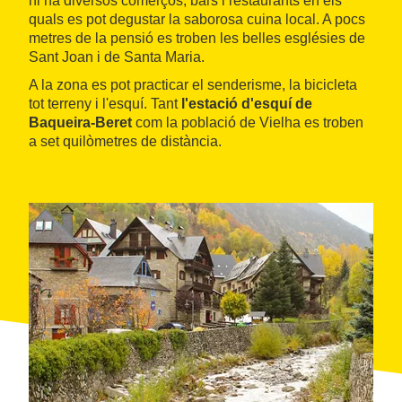
hi ha diversos comerços, bars i restaurants en els
quals es pot degustar la saborosa cuina local. A pocs
metres de la pensió es troben les belles esglésies de
Sant Joan i de Santa Maria.
A la zona es pot practicar el senderisme, la bicicleta
tot terreny i l'esquí. Tant
l'estació d'esquí de
Baqueira-Beret
com la població de Vielha es troben
a set quilòmetres de distància.