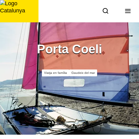
Saltar
al
contingut
Porta Coeli
Viatja en família
Gaudeix del mar