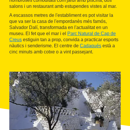
nombroses comoditats com jardí amb piscina, dos
salons i un restaurant amb estupendes vistes al mar.
A escassos metres de l'establiment es pot visitar la
que va ser la casa de l'empordanès més famós,
Salvador Dalí, transformada en l'actualitat en un
museu. El fet que el mar i el
Parc Natural de Cap de
Creus
estiguin tan a prop, convida a practicar esports
nàutics i senderisme. El centre de
Cadaqués
està a
cinc minuts amb cotxe o a vint passejant.