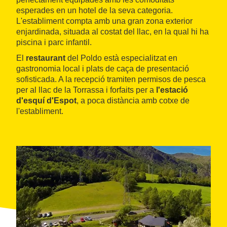
esperades en un hotel de la seva categoria.
L'establiment compta amb una gran zona exterior
enjardinada, situada al costat del llac, en la qual hi ha
piscina i parc infantil.
El
restaurant
del Poldo està especialitzat en
gastronomia local i plats de caça de presentació
sofisticada. A la recepció tramiten permisos de pesca
per al llac de la Torrassa i forfaits per a
l'estació
d'esquí d'Espot
, a poca distància amb cotxe de
l'establiment.