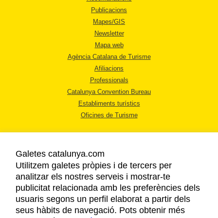
Publicacions
Mapes/GIS
Newsletter
Mapa web
Agència Catalana de Turisme
Afiliacions
Professionals
Catalunya Convention Bureau
Establiments turístics
Oficines de Turisme
Galetes catalunya.com
Utilitzem galetes pròpies i de tercers per
analitzar els nostres serveis i mostrar-te
AVÍS LEGAL
publicitat relacionada amb les preferències dels
POLÍTICA DE PRIVACITAT
usuaris segons un perfil elaborat a partir dels
COOKIES
seus hàbits de navegació. Pots obtenir més