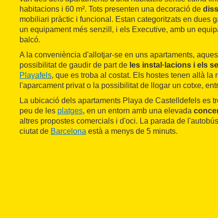
habitacions i 60 m². Tots presenten una decoració de
dis
mobiliari pràctic i funcional. Estan categoritzats en dues
un equipament més senzill, i els Executive, amb un equi
balcó.
A la conveniència d'allotjar-se en uns apartaments, aques
possibilitat de gaudir de part de
les instal·lacions i els s
Playafels
, que es troba al costat. Els hostes tenen allà la
l'aparcament privat o la possibilitat de llogar un cotxe, entr
La ubicació dels apartaments Playa de Castelldefels es 
peu de les
platges
, en un entorn amb una elevada
concen
altres propostes comercials i d'oci. La parada de l'autob
ciutat de
Barcelona
està a menys de 5 minuts.