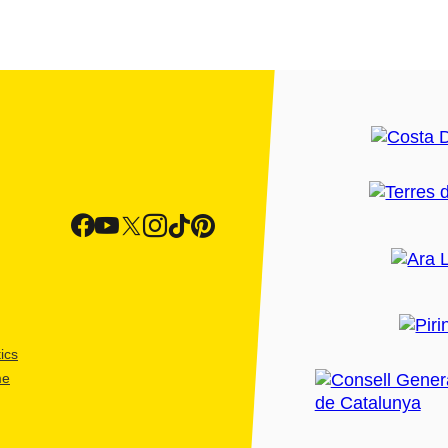
ics
me