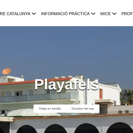
RE CATALUNYA
INFORMACIÓ PRÀCTICA
MICE
PROF
Playafels
Viatja en família
Gaudeix del mar