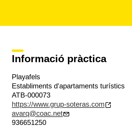
Informació pràctica
Playafels
Establiments d'apartaments turístics
ATB-000073
https://www.grup-soteras.com
avarq@coac.net
936651250