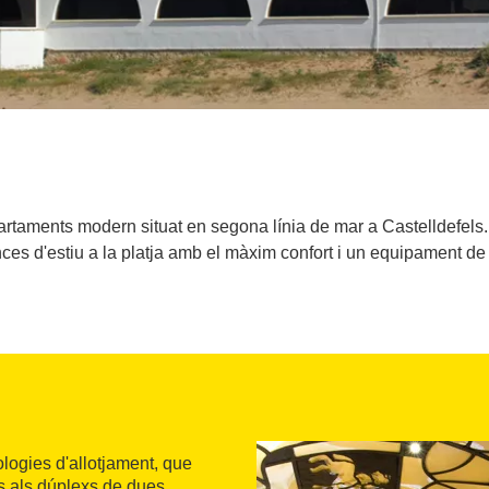
rtaments modern situat en segona línia de mar a Castelldefels
es d'estiu a la platja amb el màxim confort i un equipament de 
ologies d'allotjament, que
s als dúplexs de dues