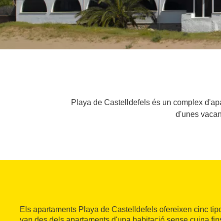
Playa de Castelldefels és un complex d'apa
d'unes vacanc
Els apartaments Playa de Castelldefels ofereixen cinc tip
van des dels apartaments d'una habitació sense cuina fin