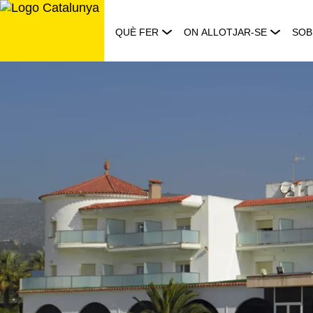
Saltar
al
QUÈ FER
ON ALLOTJAR-SE
SOB
contingut