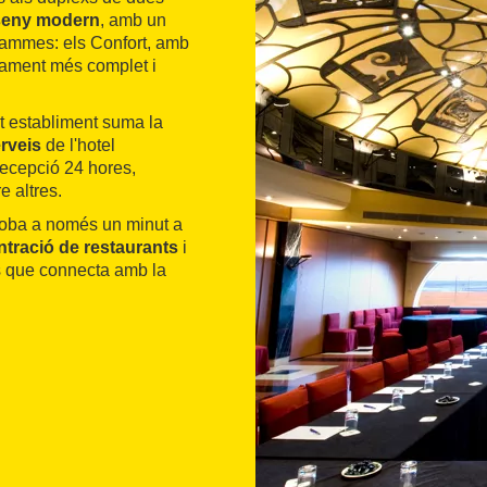
seny modern
, amb un
 gammes: els Confort, amb
pament més complet i
t establiment suma la
erveis
de l'hotel
 recepció 24 hores,
e altres.
troba a només un minut a
tració de restaurants
i
ús que connecta amb la