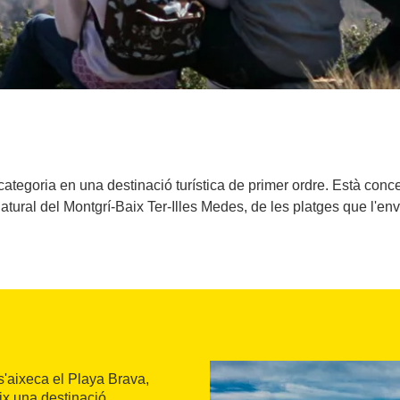
tegoria en una destinació turística de primer ordre. Està conce
tural del Montgrí-Baix Ter-Illes Medes, de les platges que l'env
 s'aixeca el Playa Brava,
ix una destinació