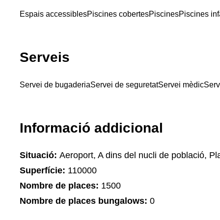
Espais accessibles
Piscines cobertes
Piscines
Piscines inf
Serveis
Servei de bugaderia
Servei de seguretat
Servei mèdic
Serv
Informació addicional
Situació:
Aeroport, A dins del nucli de població, Pla
Superfície:
110000
Nombre de places:
1500
Nombre de places bungalows:
0