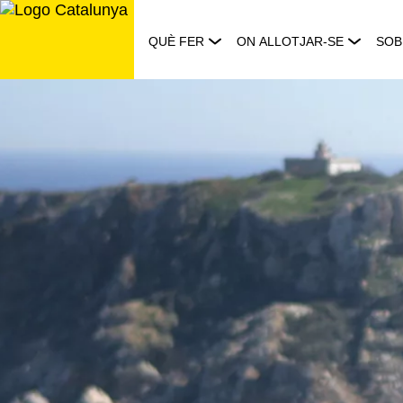
Saltar
al
QUÈ FER
ON ALLOTJAR-SE
SOB
contingut