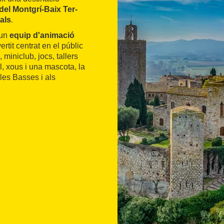
del Montgrí-Baix Ter-
als
.
 un
equip d'animació
vertit centrat en el públic
 miniclub, jocs, tallers
l, xous i una mascota, la
les Basses i als