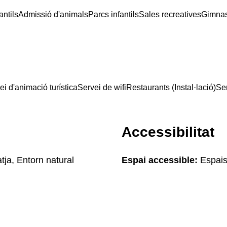
antils
Admissió d'animals
Parcs infantils
Sales recreatives
Gimnaso
ei d'animació turística
Servei de wifi
Restaurants (Instal·lació)
Ser
Accessibilitat
tja, Entorn natural
Espai accessible:
Espais