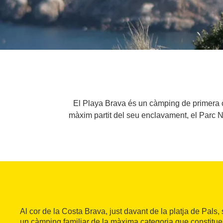
El Playa Brava és un càmping de primera ca
màxim partit del seu enclavament, el Parc Na
Al cor de la Costa Brava, just davant de la platja de Pals,
un càmping familiar de la màxima categoria que constitue