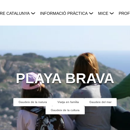
RE CATALUNYA
INFORMACIÓ PRÀCTICA
MICE
PROF
PLAYA BRAVA
Gaudeix de la natura
Viatja en família
Gaudeix del mar
Gaudeix de la cultura