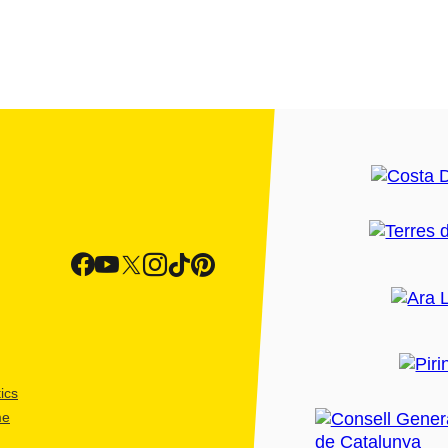
ics
me