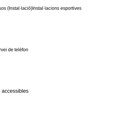
s (Instal·lació)
Instal·lacions esportives
vei de telèfon
 accessibles