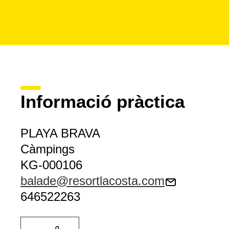
Informació pràctica
PLAYA BRAVA
Càmpings
KG-000106
balade@resortlacosta.com
646522263