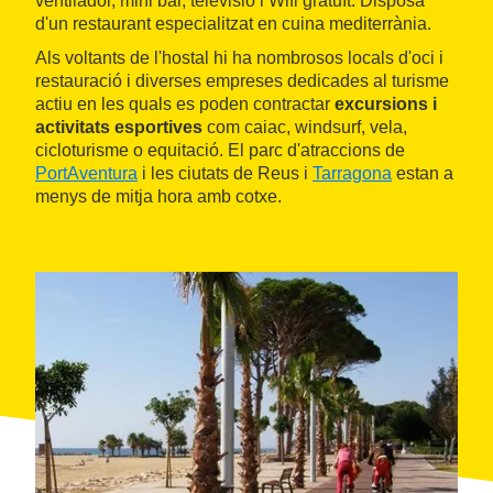
ventilador, mini bar, televisió i Wifi gratuït. Disposa
d'un restaurant especialitzat en cuina mediterrània.
Als voltants de l'hostal hi ha nombrosos locals d'oci i
restauració i diverses empreses dedicades al turisme
actiu en les quals es poden contractar
excursions i
activitats esportives
com caiac, windsurf, vela,
cicloturisme o equitació. El parc d'atraccions de
PortAventura
i les ciutats de Reus i
Tarragona
estan a
menys de mitja hora amb cotxe.