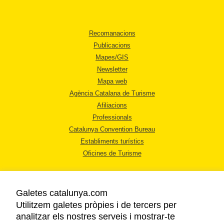
Recomanacions
Publicacions
Mapes/GIS
Newsletter
Mapa web
Agència Catalana de Turisme
Afiliacions
Professionals
Catalunya Convention Bureau
Establiments turístics
Oficines de Turisme
Galetes catalunya.com
Utilitzem galetes pròpies i de tercers per
analitzar els nostres serveis i mostrar-te
AVÍS LEGAL