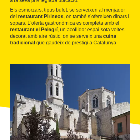
a la seva privilegiada ubicació.
Els esmorzars, tipus bufet, se serveixen al menjador
del
restaurant Pirineos
, on també s'ofereixen dinars i
sopars. L'oferta gastronòmica es completa amb el
restaurant el Pelegrí
, un acollidor espai sota voltes,
decorat amb aire rústic, on se serveix una
cuina
tradicional
que gaudeix de prestigi a Catalunya.