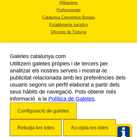
Afiliacions
Professionals
Catalunya Convention Bureau
Establiments turístics
Oficines de Turisme
Galetes catalunya.com
Utilitzem galetes pròpies i de tercers per
analitzar els nostres serveis i mostrar-te
AVÍS LEGAL
publicitat relacionada amb les preferències dels
POLÍTICA DE PRIVACITAT
usuaris segons un perfil elaborat a partir dels
COOKIES
seus hàbits de navegació. Pots obtenir més
informació a la
Política de Galetes
ACCESSIBILITAT
.
Configuració de galetes
Copyright © 2026. Agència Catalana de Turisme. Tots els drets reservats.
Rebutja-les totes
Accepta-les totes