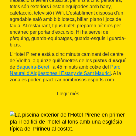
habitacions tenen capacitat per fins a cinc persones,
totes són exteriors i estan equipades amb bany,
calefacció, televisió i Wifi. L'establiment disposa d'un
agradable saló amb biblioteca, billar, piano i jocs de
taula. Al restaurant, tipus bufet, preparen pícnics per
encàrrec per portar d'excursió. Hi ha servei de
pàrquing, guarda-equipatges, guarda-esquís i guarda-
bicis.
L'Hotel Pirene està a cinc minuts caminant del centre
de Vielha, a quinze quilòmetres de les
pistes d'esquí
de
Baqueira-Beret
i a 45 minuts amb cotxe del
Parc
Natural d'Aigüestortes i Estany de Sant Maurici
. A la
zona es poden practicar nombrosos esports com
equitació, esquí, senderisme o bicicleta tot terreny.
Llegir més