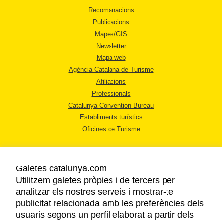
Recomanacions
Publicacions
Mapes/GIS
Newsletter
Mapa web
Agència Catalana de Turisme
Afiliacions
Professionals
Catalunya Convention Bureau
Establiments turístics
Oficines de Turisme
Galetes catalunya.com
Utilitzem galetes pròpies i de tercers per
analitzar els nostres serveis i mostrar-te
AVÍS LEGAL
publicitat relacionada amb les preferències dels
POLÍTICA DE PRIVACITAT
usuaris segons un perfil elaborat a partir dels