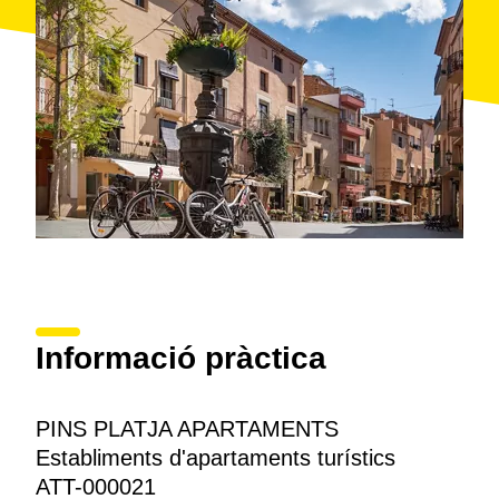
a les zones comunes hi ha accés gratuït a la xarxa
Wi-
Fi
. Es pot fer l'estada amb pensió amb esmorzar, amb
mitja pensió o amb pensió completa. A més, a la
recepció es poden
llogar bicicletes
i sol·licitar caixes
de seguretat i bressols. També faciliten tiquets i
entrades per als parcs temàtics de la zona, com
PortAventura
o Aquópolis. Així mateix, als voltants de
la platja hi ha diverses empreses que ofereixen
practicar
esports aquàtics
o altres activitats.
Informació pràctica
PINS PLATJA APARTAMENTS
Establiments d'apartaments turístics
ATT-000021