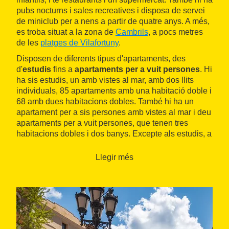
pubs nocturns i sales recreatives i disposa de servei
de miniclub per a nens a partir de quatre anys. A més,
es troba situat a la zona de
Cambrils
, a pocs metres
de les
platges de Vilafortuny
.
Disposen de diferents tipus d'apartaments, des
d'
estudis
fins a
apartaments per a vuit persones
. Hi
ha sis estudis, un amb vistes al mar, amb dos llits
individuals, 85 apartaments amb una habitació doble i
68 amb dues habitacions dobles. També hi ha un
apartament per a sis persones amb vistes al mar i deu
apartaments per a vuit persones, que tenen tres
habitacions dobles i dos banys. Excepte als estudis, a
la sala d'estar disposen de sofà llit doble.
Llegir més
Tots els apartaments estan equipats amb una cuina,
amb nevera i microones, que compta amb tots els
estris necessaris, i amb un
bany complet
. També
tenen
terrassa
.
Al complex hi ha diversos espais on es pot fer la
bugada
. A més, disposa de
servei de manteniment
, i