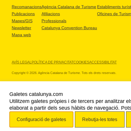
Recomanacions
Agència Catalana de Turisme
Establiments turíst
Publicacions
Afiliacions
Oficines de Turis
Mapes/GIS
Professionals
Newsletter
Catalunya Convention Bureau
Mapa web
AVÍS LEGAL
POLÍTICA DE PRIVACITAT
COOKIES
ACCESSIBILITAT
Copyright © 2026. Agència Catalana de Turisme. Tots els drets reservats.
Galetes catalunya.com
Utilitzem galetes pròpies i de tercers per analitzar e
ELS NOSTRES PARTNERS
elaborat a partir dels seus hàbits de navegació. Pot
Configuració de galetes
Rebutja-les totes