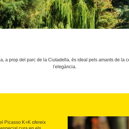
a, a prop del parc de la Ciutadella, és ideal pels amants de la co
l'elegància.
otel Picasso K+K ofereix
 especial cura en els