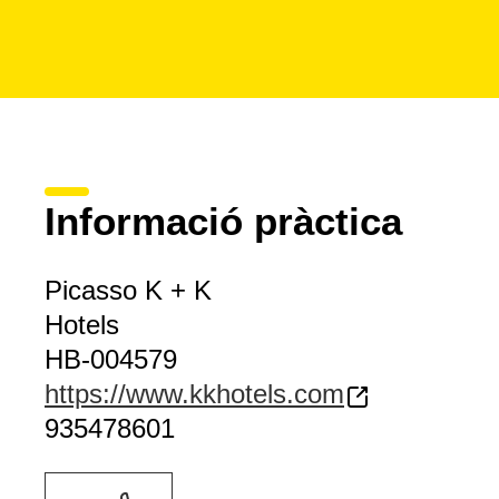
Informació pràctica
Picasso K + K
Hotels
HB-004579
https://www.kkhotels.com
935478601