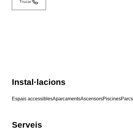
Trucar
Instal·lacions
Espais accessibles
Aparcaments
Ascensors
Piscines
Parcs 
Serveis