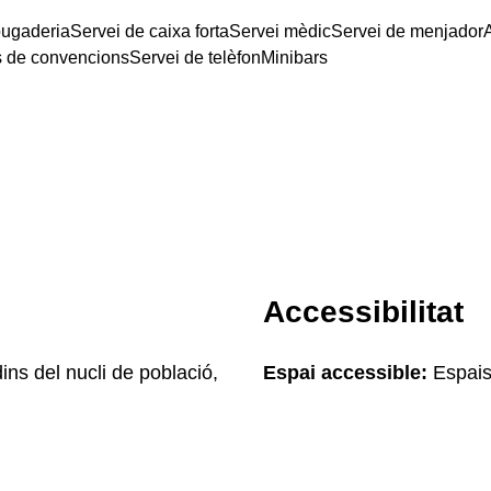
bugaderia
Servei de caixa forta
Servei mèdic
Servei de menjador
s de convencions
Servei de telèfon
Minibars
Accessibilitat
ins del nucli de població,
Espai accessible:
Espais