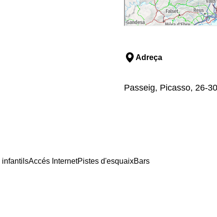
Adreça
Passeig, Picasso, 26-30
infantils
Accés Internet
Pistes d'esquaix
Bars