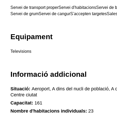
Servei de transport proper
Servei d'habitacions
Servei de 
Servei de grum
Servei de cangur
S'accepten targetes
Sale
Equipament
Televisions
Informació addicional
Situació:
Aeroport, A dins del nucli de població, A d
Centre ciutat
Capacitat:
161
Nombre d'habitacions individuals:
23