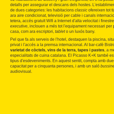
detalls per assegurar el descans dels hostes. L'establime
de dues categories: les habitacions
classic
ofereixen tot 
ara aire condicionat, televisió per cable i canals internacio
tetera, accés gratuït Wifi a Internet d'alta velocitat i fines
executive
, inclouen a més tot l'equipament necessari per 
casa, com ara escriptori,
tablet
o un luxós bany.
Pel que fa als serveis de l'hotel, destaquen la piscina, sit
privat i l'accés a la premsa internacional. Al bar-cafè Bist
varietat de còctels, vins de la terra, tapes i pastes
, a m
especialitats de cuina catalana. El Picasso K+K també està
tipus d'esdeveniments. En aquest sentit, compta amb du
capacitat per a cinquanta persones, i amb un saló
bussin
audiovisual.