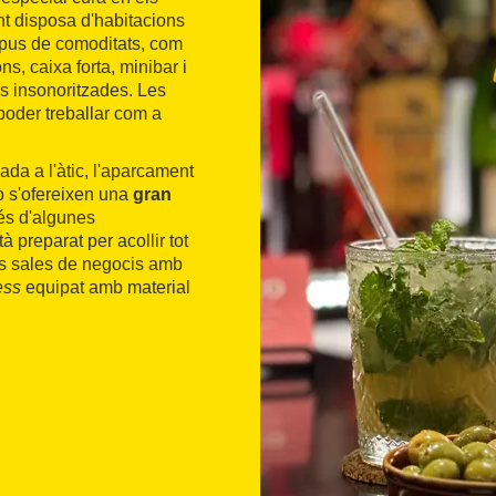
nt disposa d'habitacions
tipus de comoditats, com
ns, caixa forta, minibar i
tres insonoritzades. Les
poder treballar com a
uada a l'àtic, l'aparcament
ro s'ofereixen una
gran
és d'algunes
 preparat per acollir tot
es sales de negocis amb
ess
equipat amb material