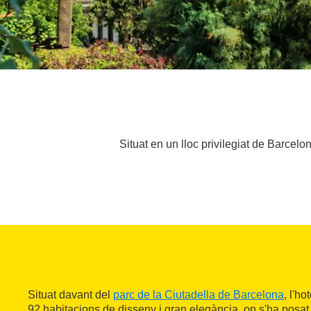
Situat en un lloc privilegiat de Barcelon
Situat davant del
parc de la Ciutadella de Barcelona
, l'h
92 habitacions de disseny i gran elegància, on s'ha posat