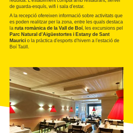
reduïda. L'establiment compta amb restaurant, servei
de guarda-esquís, wifi i sala d'estar.
A la recepció ofereixen informació sobre activitats que
es poden realitzar per la zona, entre les quals destaca
la
ruta romànica de la Vall de Boí
, les excursions pel
Parc Natural d'Aigüestortes i Estany de Sant
Maurici
o la pràctica d'esports d'hivern a l'estació de
Boí Taüll.