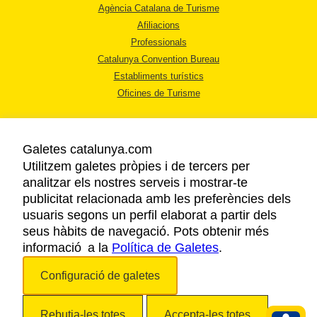
Agència Catalana de Turisme
Afiliacions
Professionals
Catalunya Convention Bureau
Establiments turístics
Oficines de Turisme
Galetes catalunya.com
Utilitzem galetes pròpies i de tercers per
analitzar els nostres serveis i mostrar-te
AVÍS LEGAL
publicitat relacionada amb les preferències dels
POLÍTICA DE PRIVACITAT
usuaris segons un perfil elaborat a partir dels
COOKIES
seus hàbits de navegació. Pots obtenir més
informació a la
Política de Galetes
ACCESSIBILITAT
.
Configuració de galetes
Copyright © 2026. Agència Catalana de Turisme. Tots els drets reservats.
Rebutja-les totes
Accepta-les totes