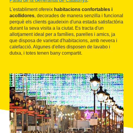
Palau de la Generalitat de Catalunya
.
L'establiment ofereix
habitacions confortables i
acollidores
, decorades de manera senzilla i funcional
perquè els clients gaudeixin d'una estada satisfactòria
durant la seva visita a la ciutat. Es tracta d'un
allotjament ideal per a famílies, parelles i amics, ja
que disposa de varietat d'habitacions, amb nevera i
calefacció. Algunes d'elles disposen de lavabo i
dutxa, i totes tenen bany compartit.