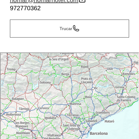
riomar@riomarhotel.com
972770362
Trucar