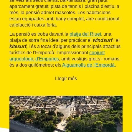
serveis als seus clients: bar-terrassa, gran jardí,
aparcament gratuït, pista de tennis i piscina d'estiu; a
més, la pensió admet mascotes. Les habitacions
estan equipades amb bany complet, aire condicionat,
calefacció i caixa forta.
La pensió es troba davant la
platja del Riuet
, una
platja de sorra fina ideal per practicar el
windsurf
i el
kitesurf
,
i és a tocar d'alguns dels principals atractius
turístics de l'Empordà: l'impressionant
conjunt
arqueològic d'Empúries
, amb vestigis grecs i romans,
és a dos quilòmetres; els
Aiguamolls de l'Empordà
,
una zona humida que acull una gran varietat d'aus
migratòries, són a dotze quilòmetres, i
Figueres
, seu
Llegir més
del
Teatre-Museu Dalí
i el
Museu de les Joguines
,
és a vint-i-cinc minuts amb cotxe.