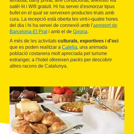
terrassa, bany privat, aire condicionat, televisió via
satèl·lit i Wifi gratuït. Hi ha servei d'esmorzar tipus
bufet en el qual se serveixen productes triats amb
cura. La recepció està oberta les vint-i-quatre hores
del dia i hi ha servei de connexió amb l'
aeroport de
Barcelona-El Prat
i amb el de
Girona
.
A més de les activitats
culturals, esportives i d'oci
que es poden realitzar a
Calella
, una animada
població costanera molt apreciada pel turisme
estranger, a l'hotel ofereixen
packs
per descobrir
altres racons de Catalunya.