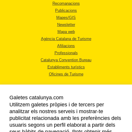
Recomanacions
Publicacions
Mapes/GIS
Newsletter
Mapa web
Agència Catalana de Turisme
Afiliacions
Professionals
Catalunya Convention Bureau
Establiments turístics
Oficines de Turisme
Galetes catalunya.com
Utilitzem galetes pròpies i de tercers per
analitzar els nostres serveis i mostrar-te
AVÍS LEGAL
publicitat relacionada amb les preferències dels
POLÍTICA DE PRIVACITAT
usuaris segons un perfil elaborat a partir dels
COOKIES
seus hàbits de navegació. Pots obtenir més