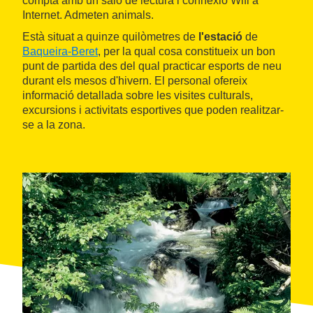
compta amb un saló de lectura i connexió Wifi a
Internet. Admeten animals.
Està situat a quinze quilòmetres de
l'estació
de
Baqueira-Beret
, per la qual cosa constitueix un bon
punt de partida des del qual practicar esports de neu
durant els mesos d'hivern. El personal ofereix
informació detallada sobre les visites culturals,
excursions i activitats esportives que poden realitzar-
se a la zona.