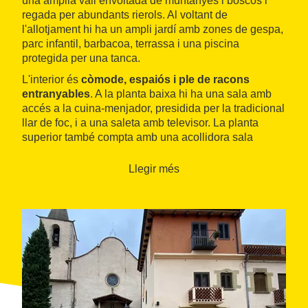
una àmplia vall envoltada de muntanyes i boscos i
regada per abundants rierols. Al voltant de
l'allotjament hi ha un ampli jardí amb zones de gespa,
parc infantil, barbacoa, terrassa i una piscina
protegida per una tanca.
L'interior és
còmode, espaiós i ple de racons
entranyables
. A la planta baixa hi ha una sala amb
accés a la cuina-menjador, presidida per la tradicional
llar de foc, i a una saleta amb televisor. La planta
superior també compta amb una acollidora sala
dividida en racó de lectura amb llar de foc i televisió
per satèl·lit. Les sis habitacions es reparteixen entre
Llegir més
les dues plantes. Totes tenen bany i una decoració
que juga amb teles, llums i objectes decoratius.
Abundants esmorzars i bona cuina de la comarca
constitueixen l'oferta gastronòmica d'aquest
allotjament, que ofereix també els serveis d'un hotel
rural annex, habilitat a les antigues quadres. Malgrat
el seu rústic origen, l'hotel està adaptat a les noves
tecnologies i permet organitzar esdeveniments i
reunions en un entorn molt especial.