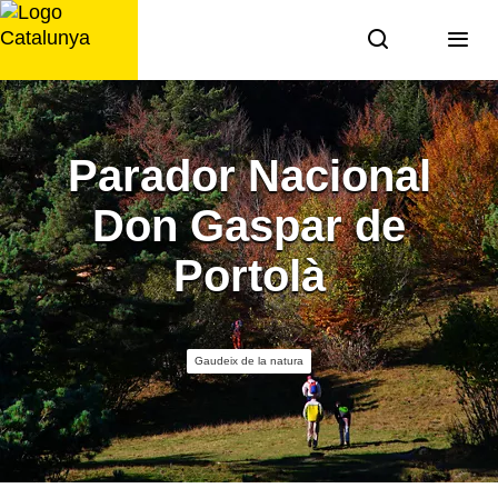
Saltar
al
contingut
Parador Nacional
Don Gaspar de
Portolà
Gaudeix de la natura