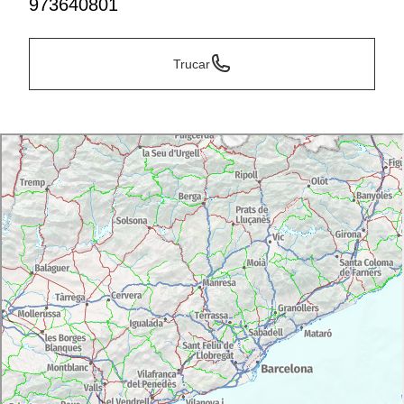
973640801
Trucar