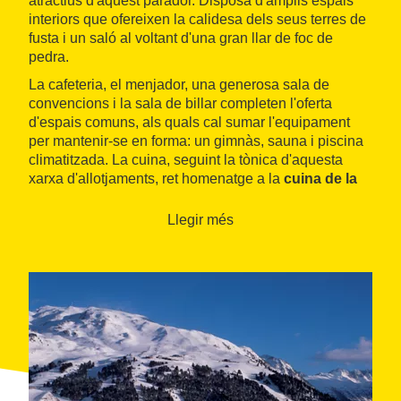
atractius d'aquest parador. Disposa d'amplis espais
interiors que ofereixen la calidesa dels seus terres de
fusta i un saló al voltant d'una gran llar de foc de
pedra.
La cafeteria, el menjador, una generosa sala de
convencions i la sala de billar completen l'oferta
d'espais comuns, als quals cal sumar l'equipament
per mantenir-se en forma: un gimnàs, sauna i piscina
climatitzada. La cuina, seguint la tònica d'aquesta
xarxa d'allotjaments, ret homenatge a la
cuina de la
zona
, amb plats com l'olla aranesa, el civet de senglar
i la truita a la llosa.
Llegir més