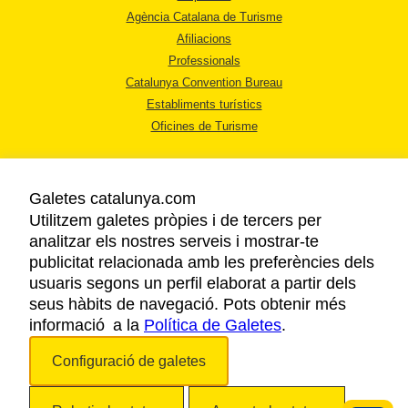
Agència Catalana de Turisme
Afiliacions
Professionals
Catalunya Convention Bureau
Establiments turístics
Oficines de Turisme
Galetes catalunya.com
Utilitzem galetes pròpies i de tercers per
analitzar els nostres serveis i mostrar-te
AVÍS LEGAL
publicitat relacionada amb les preferències dels
POLÍTICA DE PRIVACITAT
usuaris segons un perfil elaborat a partir dels
COOKIES
seus hàbits de navegació. Pots obtenir més
informació a la
Política de Galetes
ACCESSIBILITAT
.
Configuració de galetes
Copyright © 2026. Agència Catalana de Turisme. Tots els drets reservats.