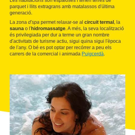
Les habitacions són espaioses i tenen terres de
parquet i llits extragrans amb matalassos d'última
generació.
La zona
d'spa
permet relaxar-se al
circuit termal
, la
sauna
o l'
hidromassatge
. A més, la seva localització
és privilegiada per dur a terme un gran nombre
d'activitats de turisme actiu, sigui quina sigui l'època
de l'any. O bé es pot optar per recórrer a peu els
carrers de la comercial i animada
Puigcerdà
.