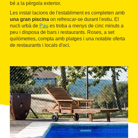
bé a la pèrgola exterior.
Les instal·lacions de l'establiment es completen amb
una gran piscina
on refrescar-se durant l'estiu. El
nucli urbà de
Pau
es troba a menys de cinc minuts a
peu i disposa de bars i restaurants. Roses, a set
quilòmetres, compta amb platges i una notable oferta
de restaurants i locals d'oci.