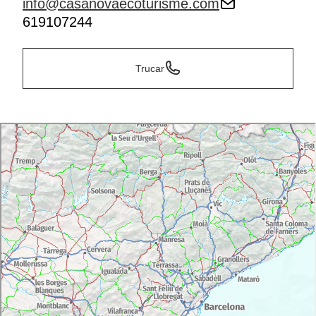
info@casanovaecoturisme.com
619107244
Trucar