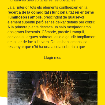
muntanyes dels voltants sense obstacles.
Ja a l'interior, tots els elements conflueixen en la
recerca de la comoditat i funcionalitat en entorns
lluminosos i amplis
, prescindint de qualsevol
element superflu però sense deixar detalls per cobrir.
A la primera planta destaca un saló menjador amb
dos grans finestrals. Còmode, pràctic i tranquil,
convida a llargues sobretaules o a gaudir àmpliament
de la llar de foc a l'hivern. De les habitacions, cal
ressenyar que n'hi ha una a sota coberta a què
s'accedeix amb una escala de mà i que allotja un
espai amb més llits. Tots els sostres de Palau del Roc
Llegir més
estan realitzats completament de fusta.