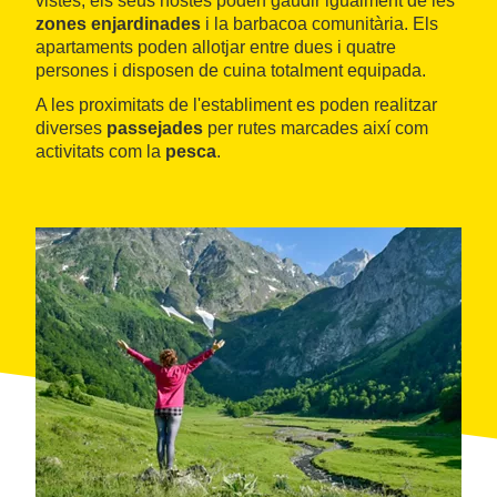
vistes, els seus hostes poden gaudir igualment de les
zones enjardinades
i la barbacoa comunitària. Els
apartaments poden allotjar entre dues i quatre
persones i disposen de cuina totalment equipada.
A les proximitats de l'establiment es poden realitzar
diverses
passejades
per rutes marcades així com
activitats com la
pesca
.