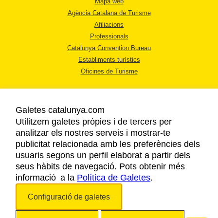
Mapa web
Agència Catalana de Turisme
Afiliacions
Professionals
Catalunya Convention Bureau
Establiments turístics
Oficines de Turisme
Galetes catalunya.com
Utilitzem galetes pròpies i de tercers per
analitzar els nostres serveis i mostrar-te
AVÍS LEGAL
publicitat relacionada amb les preferències dels
POLÍTICA DE PRIVACITAT
usuaris segons un perfil elaborat a partir dels
COOKIES
seus hàbits de navegació. Pots obtenir més
informació a la
Política de Galetes
ACCESSIBILITAT
.
Configuració de galetes
Copyright © 2026. Agència Catalana de Turisme. Tots els drets reservats.