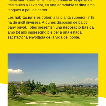
menú diari. Quan el temps acompanya, disposa de
tres taules a l'exterior, en una agradable
tarima
amb
tanques a peu de carrer.
Les
habitacions
es troben a la planta superior i n'hi
ha de molt diverses. Algunes disposen de balcó i
bany privat. Totes presenten una
decoració bàsica
,
amb tot allò imprescindible per a una estada
satisfactòria envoltada de la vida del poble.