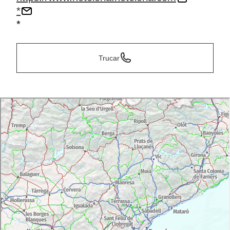
*
*
Trucar