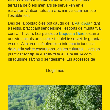
balcó i vistes a la vall
. Hi ha servei de bar amb
terrassa però els menjars se serveixen en el
restaurant Antxon, situat a cinc minuts caminant de
l'establiment.
Des de la població es pot gaudir de la
Val d'Aran
tant
a l'estiu, practicant senderisme i esports de muntanya,
com a l' hivern. Les pistes de
Baqueira-Beret
estan a
uns vint minuts amb cotxe i l'hotel té servei de guarda-
esquís. A la recepció ofereixen informació turística
detallada sobre excursions, visites culturals i llocs on
practicar
tot tipus d'activitats a l'aire lliure
com
piragüisme, ràfting o senderisme. Els accessos de
l'hotel estan adaptats per a persones amb mobilitat
reduïda.
Llegir més