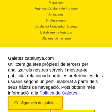
Mapa web
Agència Catalana de Turisme
Afiliacions
Professionals
Catalunya Convention Bureau
Establiments turístics
Oficines de Turisme
Galetes catalunya.com
Utilitzem galetes pròpies i de tercers per
analitzar els nostres serveis i mostrar-te
AVÍS LEGAL
publicitat relacionada amb les preferències dels
POLÍTICA DE PRIVACITAT
usuaris segons un perfil elaborat a partir dels
COOKIES
seus hàbits de navegació. Pots obtenir més
informació a la
Política de Galetes
ACCESSIBILITAT
.
Configuració de galetes
Copyright © 2026. Agència Catalana de Turisme. Tots els drets reservats.