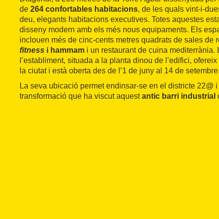
de
264 confortables habitacions
, de les quals vint-i-du
deu, elegants habitacions executives. Totes aquestes es
disseny modern amb els més nous equipaments. Els espa
inclouen més de cinc-cents metres quadrats de sales de 
fitness
i hammam
i un restaurant de cuina mediterrània. 
l’establiment, situada a la planta dinou de l’edifici, ofere
la ciutat i està oberta des de l’1 de juny al 14 de setembre
La seva ubicació permet endinsar-se en el districte 22@ i
transformació que ha viscut aquest
antic barri industrial
d