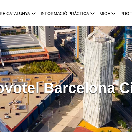
RE CATALUNYA
INFORMACIÓ PRÀCTICA
MICE
PROF
votel Barcelona C