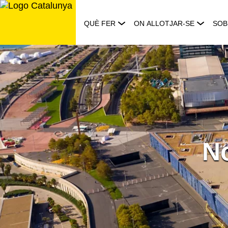
Saltar
al
QUÈ FER
ON ALLOTJAR-SE
SOB
contingut
No