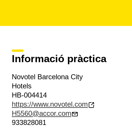
Informació pràctica
Novotel Barcelona City
Hotels
HB-004414
https://www.novotel.com
H5560@accor.com
933828081