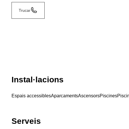
Trucar
Instal·lacions
Espais accessibles
Aparcaments
Ascensors
Piscines
Piscin
Serveis