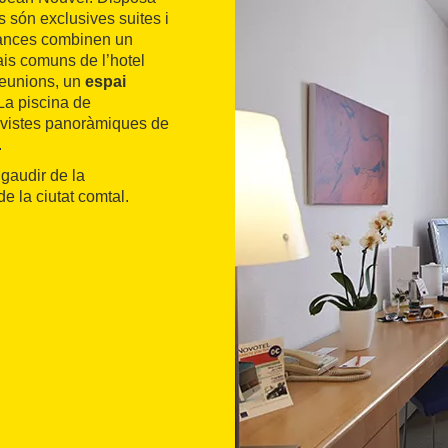
es són exclusives suites i
tances combinen un
is comuns de l’hotel
reunions, un
espai
La piscina de
ix vistes panoràmiques de
.
 gaudir de la
e la ciutat comtal.