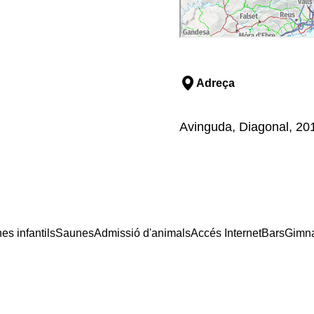
Adreça
Avinguda, Diagonal, 201
es infantils
Saunes
Admissió d'animals
Accés Internet
Bars
Gimna