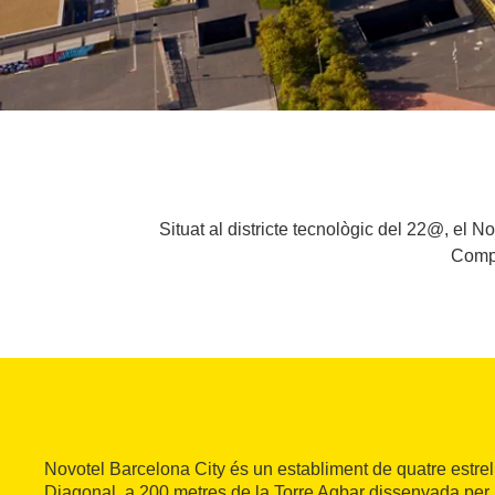
Situat al districte tecnològic del 22@, el 
Compt
Novotel Barcelona City és un establiment de quatre estrel
Diagonal, a 200 metres de la Torre Agbar dissenyada pe