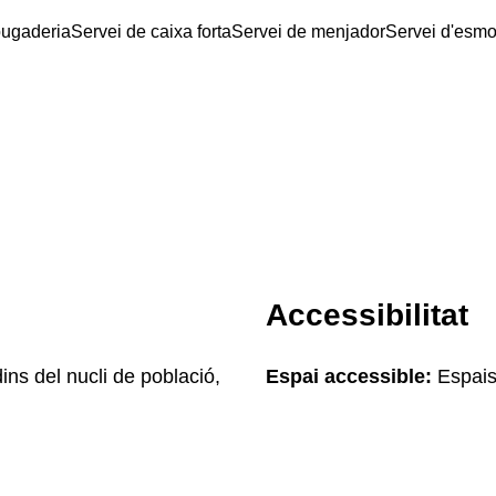
bugaderia
Servei de caixa forta
Servei de menjador
Servei d'esmo
Accessibilitat
ins del nucli de població,
Espai accessible:
Espais