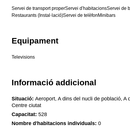
Servei de transport proper
Servei d'habitacions
Servei de 
Restaurants (Instal·lació)
Servei de telèfon
Minibars
Equipament
Televisions
Informació addicional
Situació:
Aeroport, A dins del nucli de població, A d
Centre ciutat
Capacitat:
528
Nombre d'habitacions individuals:
0